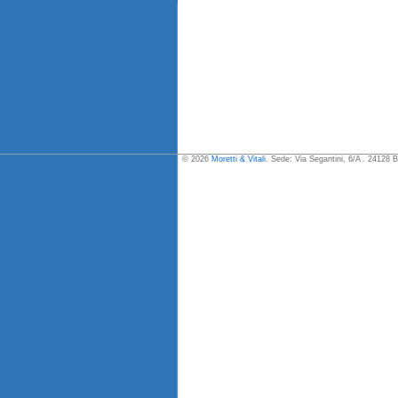
© 2026
Moretti & Vitali
. Sede: Via Segantini, 6/A . 24128