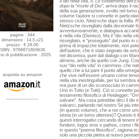
Il dio nella vita, II, Lo svelamento dell’E
dopo la “morte di Dio”
, arriva dopo il ra
della sua generazione, svolto nel tomo
volume l’autore si connette in particolar
stesso ciclo,
Nietzsche dopo la follia.
Nietzsche risvegliato dalla decennale fol
avventurosamente, e dialogava accanitam
pagine : 344
e nella vita (Dioniso). Ma il “dio nella v
dimensioni : 14,5,x21
risvegliato, e “proseguito” dal punto in c
prezzo : € 28,00
prima di impazzire totalmente, non pote
ISBN : 9788871869636
dell’autore, che è stato segnato da se
no di pubblicazione : 2025
nel dissenso, pure dal dialogo con Marx 
almeno, anche da quello con Jung. Così 
suo “dio nella vita” in cammino, che na
quello che a lui pare il punto alfa-omeg
acquista su amazon
che vive nell’essere umano come tension
nella vita inestinguibile, per lui sembra a
ma pure di un dio sconosciuto in cam
Uno in Tutto (e Tutti). Ciò si connette pure
testamento filosofico di Heidegger: “Orm
_____________
salvare”. Ma cosa potrebbe dirci il dio
salvarci, parlando nel nostro Sé più inter
(in questo volume), che a noi come uma
storia (in un tomo ulteriore)? Questo è 
questi interrogativi cercando di tenere i
fondere, logos eros e pathos, come i filo
in questo “poema filosofico”, ragiona in
solo una piccola pietra al nuovo pensier