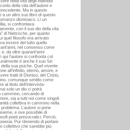
ssere nella vita degli individui
cconto della vita dell’autore e
 precedente. Ma in questo
e a un altro suo libro di questo
 Romanzo dionisiaco
. Lì un
lia, si confrontava
ente, con il suo dio della vita
ita” di Nietzsche, per quanto
ui quel filosofo era arrivato
va essere del tutto quello
ssant’anni, nel consenso come
e, da oltre quarant’anni
qui l’autore si confronta col
turalmente è anche il suo Sé:
a della sua psiche. Quel vivente
e all’infinito, eterno, amore, e
vere tratti di Dioniso, del Cristo,
mino, comunque sentito come
 al titolo dell’intervista-
ai solo un dio ci potrà
 in cammino, cercando di
iore, sia a tutti noi come singoli
nità collettiva in cammino nella
il problema. L’autore si pone
nsieme, e ove possibile di
sofi poeti presocratici. Perciò,
 poesia. Pur ritenendo di portare
o collettivo che sarebbe più