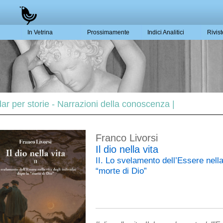
In Vetrina
Prossimamente
Indici Analitici
Rivis
dar per storie - Narrazioni della conoscenza |
Franco Livorsi
Il dio nella vita
II. Lo svelamento dell’Essere nella 
“morte di Dio”