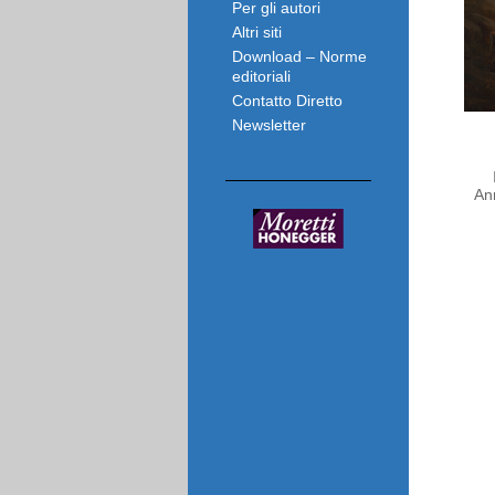
Per gli autori
Altri siti
Download – Norme
editoriali
Contatto Diretto
Newsletter
An