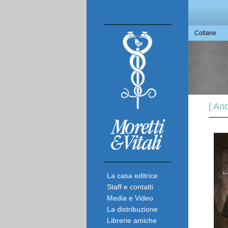
Collane
| An
La casa editrice
Staff e contatti
Media e Video
La distribuzione
Librerie amiche