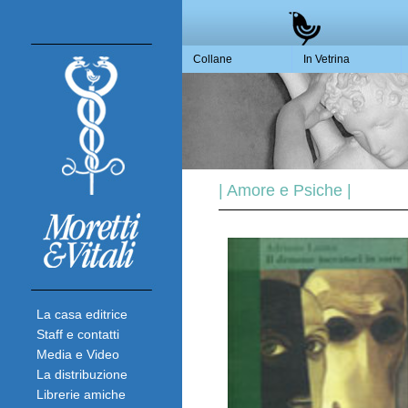
Collane
In Vetrina
| Amore e Psiche |
La casa editrice
Staff e contatti
Media e Video
La distribuzione
Librerie amiche