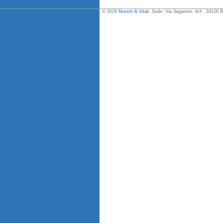
© 2026
Moretti & Vitali
. Sede: Via Segantini, 6/A . 24128