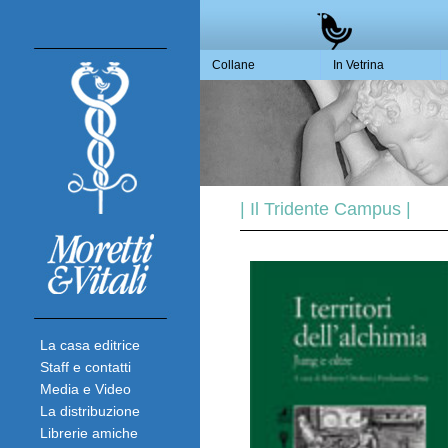
Collane
In Vetrina
| Il Tridente Campus |
La casa editrice
Staff e contatti
Media e Video
La distribuzione
Librerie amiche