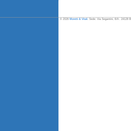
© 2026
Moretti & Vitali
. Sede: Via Segantini, 6/A . 24128