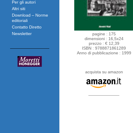
Per gli autori
Altri siti
Download – Norme
editoriali
Contatto Diretto
Newsletter
pagine : 175
dimensioni : 16,5x24
prezzo : € 12,39
ISBN : 9788871861289
Anno di pubblicazione : 1999
acquista su amazon
_____________