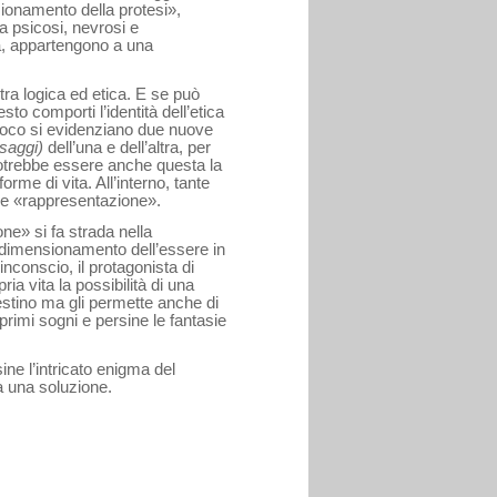
ionamento della protesi»,
a psicosi, nevrosi e
a, appar­tengono a una
à tra logica ed etica. E se può
 comporti l’identità dell’etica
oco si evidenziano due nuove
 saggi)
dell’una e dell’altra, per
otrebbe essere anche questa la
orme di vita. All’interno, tante
ne «rappresentazione».
one» si fa strada nella
 ridimensionamento dell’essere in
inconscio, il protagonista di
ria vita la possibilità di una
estino ma gli permette anche di
i primi sogni e persine le fantasie
sine l’intricato enigma del
 una soluzione.