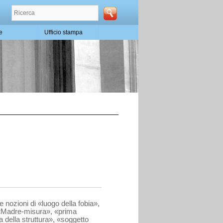
te
Ufficio stampa
 nozioni di «luogo della fobia»,
 «Madre-misura», «prima
della strut­tura», «soggetto