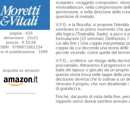
mutante», «soggetto composito», «funz
«mésaillan­ce», nella comprensione dell
perversione, e nella direzione della cur
questione di metodo.
V.F.G. e la filosofia: si propone l’identit
sembrare in un primo momento che questo
pagine : 633
alla
logica
(Teatralità, Sade),
a poco a p
dimensioni : 15x21
formulazioni
(15 seminari, Definizioni, I
prezzo : € 20,66
cui alla fine (
Una coppia inaspettata)
p
ISBN : 9788871861234
coppia da cui discen­de una teoria delle f
no di pubblicazione : 1999
piccole vicende, come quella del termi
V.F.G., scrittrice: un «luogo della decisi
psicoanalisi. Attraverso il pro­gressivo
balia dei lapsus o giocato da un proprio 
acquista su amazon
questa storia trova nelle tappe della prop
decisione diversa che lo sottrae a un d
ritrovare il proprio, che non disat­tende 
di grandezza.
_____________
Finché, dal punto di vista della fine, per
rapporto uomo donna sembra arrivare a