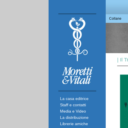
Collane
| Il
La casa editrice
Staff e contatti
Media e Video
La distribuzione
Librerie amiche