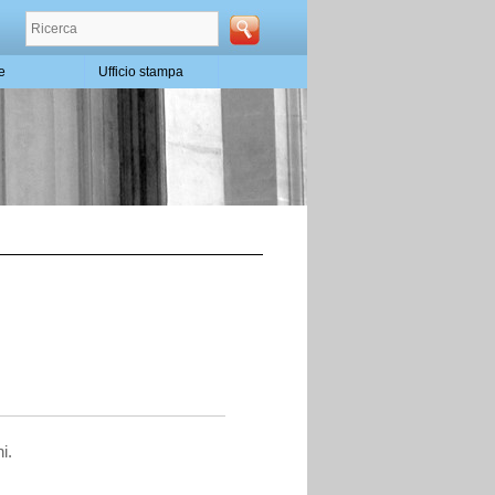
te
Ufficio stampa
i.