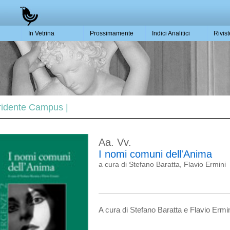
In Vetrina
Prossimamente
Indici Analitici
Rivis
 Tridente Campus |
Aa. Vv.
I nomi comuni dell'Anima
a cura di Stefano Baratta, Flavio Ermini
A cura di Stefano Baratta e Flavio Ermin