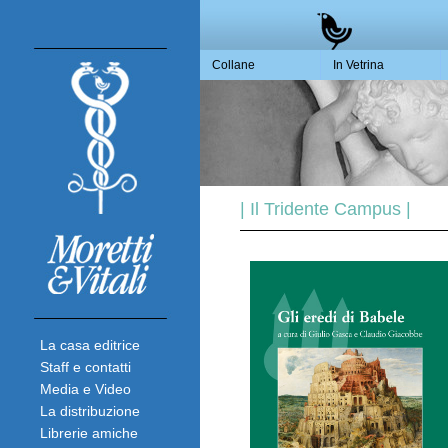
Collane
In Vetrina
| Il Tridente Campus |
La casa editrice
Staff e contatti
Media e Video
La distribuzione
Librerie amiche