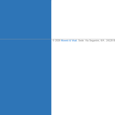
© 2026
Moretti & Vitali
. Sede: Via Segantini, 6/A . 24128