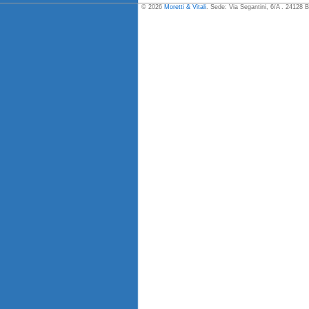
© 2026
Moretti & Vitali
. Sede: Via Segantini, 6/A . 24128