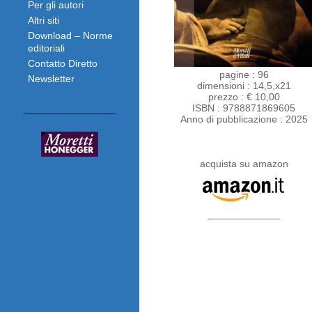
Per gli autori
Altri siti
Download – Norme
editoriali
Contatto Diretto
pagine : 96
Newsletter
dimensioni : 14,5,x21
prezzo : € 10,00
ISBN : 9788871869605
Anno di pubblicazione : 2025
acquista su amazon
_____________