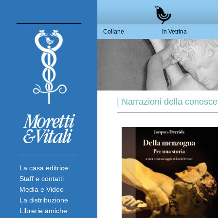
Collane
In Vetrina
| Narrazioni della conosce
La casa editrice
Staff e contatti
Media e Video
La distribuzione
Librerie amiche