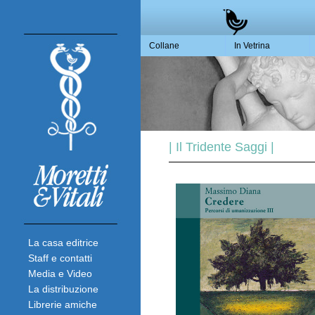
Collane
In Vetrina
| Il Tridente Saggi |
La casa editrice
Staff e contatti
Media e Video
La distribuzione
Librerie amiche