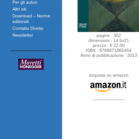
Per gli autori
Altri siti
Download – Norme
editoriali
Contatto Diretto
Newsletter
pagine : 352
dimensioni : 14,5x21
prezzo : € 22,00
ISBN : 9788871865454
Anno di pubblicazione : 2013
acquista su amazon
_____________