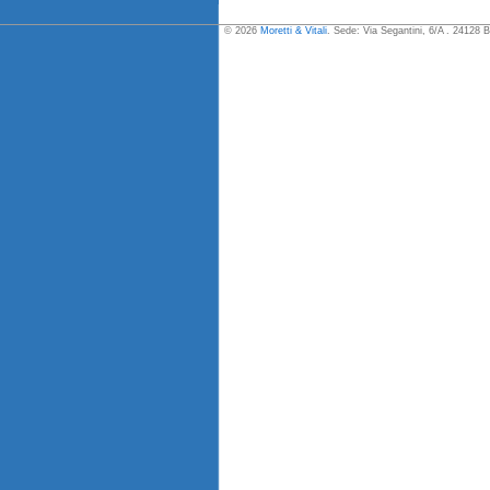
© 2026
Moretti & Vitali
. Sede: Via Segantini, 6/A . 24128