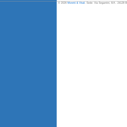
© 2026
Moretti & Vitali
. Sede: Via Segantini, 6/A . 24128