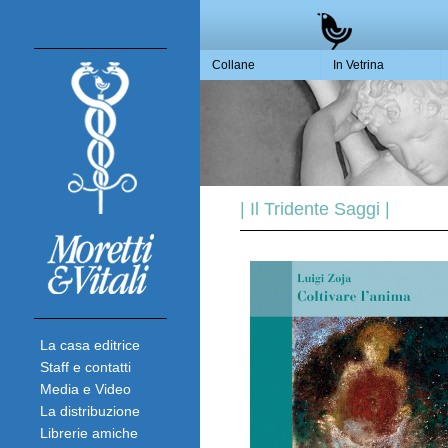
Collane
In Vetrina
| Il Tridente Saggi |
La casa editrice
Staff e contatti
Media e Video
La distribuzione
Librerie amiche