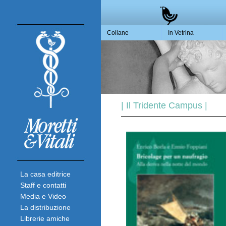
Collane
In Vetrina
| Il Tridente Campus |
La casa editrice
Staff e contatti
Media e Video
La distribuzione
Librerie amiche