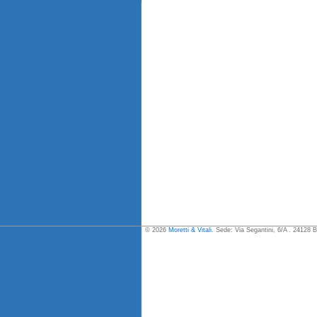
© 2026
Moretti & Vitali
. Sede: Via Segantini, 6/A . 24128