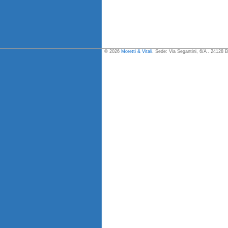
© 2026
Moretti & Vitali
. Sede: Via Segantini, 6/A . 24128