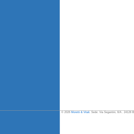
© 2026
Moretti & Vitali
. Sede: Via Segantini, 6/A . 24128