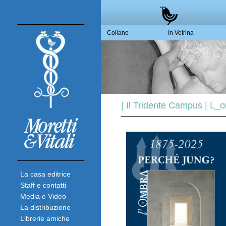
Collane
In Vetrina
| Il Tridente Campus | L_
La casa editrice
Staff e contatti
Media e Video
La distribuzione
Librerie amiche