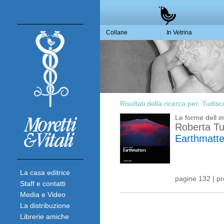
Collane
In Vetrina
Risultati della ricerca per:
Tudisc
Le forme dell 
Roberta Tu
Earthmatte
La casa editrice
pagine 132 | p
Staff e contatti
Media e Video
La distribuzione
Librerie amiche