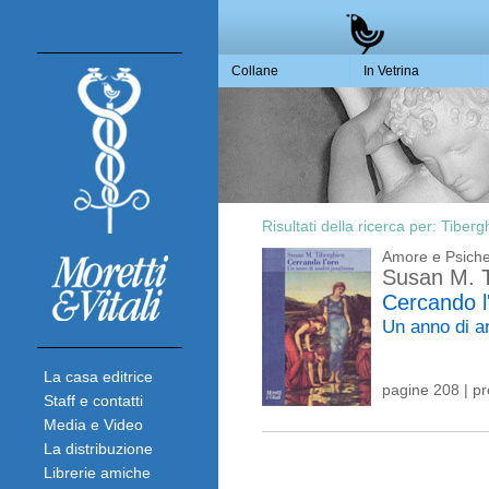
Collane
In Vetrina
Risultati della ricerca per:
Tiberg
Amore e Psich
Susan M. T
Cercando l
Un anno di a
La casa editrice
pagine 208 | p
Staff e contatti
Media e Video
La distribuzione
Librerie amiche