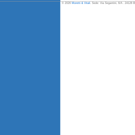
© 2026
Moretti & Vitali
. Sede: Via Segantini, 6/A . 24128