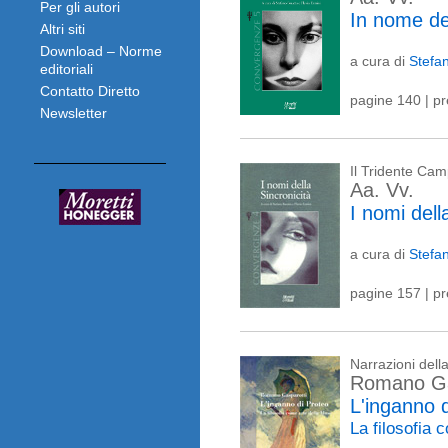
Per gli autori
In nome d
Altri siti
Download – Norme
a cura di
Stefa
editoriali
Contatto Diretto
pagine 140 | p
Newsletter
Il Tridente Ca
Aa. Vv.
I nomi dell
a cura di
Stefa
pagine 157 | p
Narrazioni del
Romano Ga
L'inganno 
La filosofia