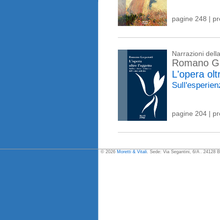
pagine 248 | p
Narrazioni del
Romano Ga
L'opera olt
Sull'esperien
pagine 204 | p
© 2026
Moretti & Vitali
. Sede: Via Segantini, 6/A . 24128