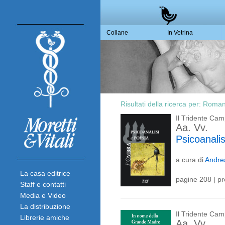
Collane
In Vetrina
Risultati della ricerca per:
Romano
Il Tridente Ca
Aa. Vv.
Psicoanalis
a cura di
Andre
La casa editrice
pagine 208 | p
Staff e contatti
Media e Video
La distribuzione
Il Tridente Ca
Librerie amiche
Aa. Vv.