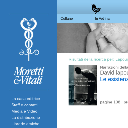
Collane
In Vetrina
Risultati della ricerca per:
Lapouj
Narrazioni del
David lapo
Le esisten
La casa editrice
pagine 108 | p
Staff e contatti
Media e Video
La distribuzione
Librerie amiche