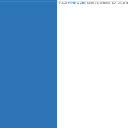
© 2026
Moretti & Vitali
. Sede: Via Segantini, 6/A . 24128