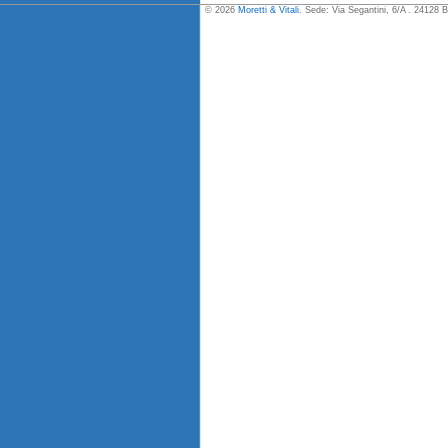
© 2026
Moretti & Vitali
. Sede: Via Segantini, 6/A . 24128