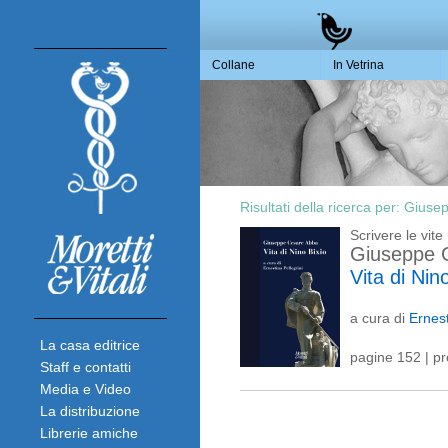
Collane
In Vetrina
Risultati della ricerca per:
Giuse
Scrivere le vite
Giuseppe 
Vita di Nin
a cura di
Ernest
La casa editrice
pagine 152 | p
Staff e contatti
Media e Video
La distribuzione
Librerie amiche