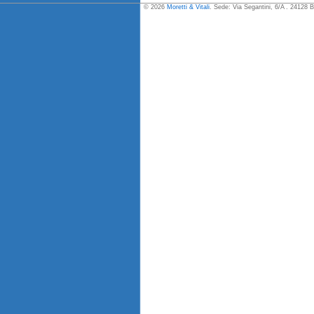
© 2026
Moretti & Vitali
. Sede: Via Segantini, 6/A . 24128