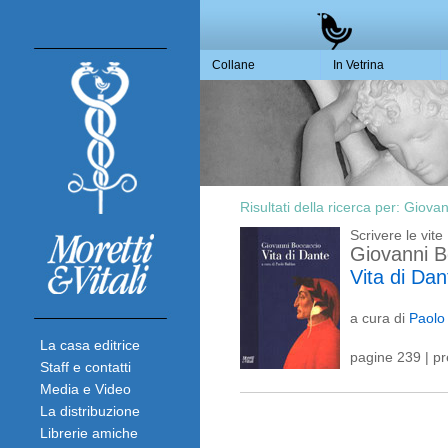
Collane
In Vetrina
Risultati della ricerca per:
Giovan
Scrivere le vite
Giovanni B
Vita di Dan
a cura di
Paolo
La casa editrice
pagine 239 | p
Staff e contatti
Media e Video
La distribuzione
Librerie amiche