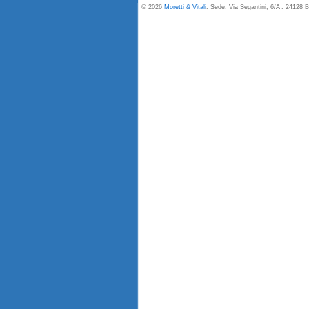
© 2026
Moretti & Vitali
. Sede: Via Segantini, 6/A . 24128