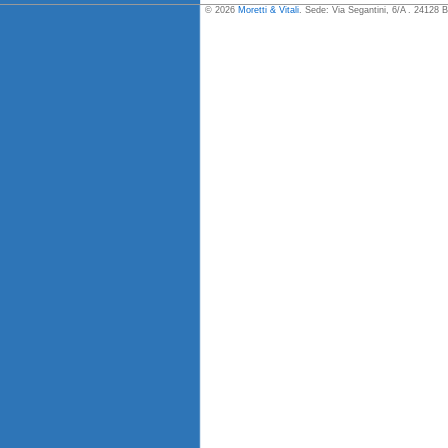
© 2026
Moretti & Vitali
. Sede: Via Segantini, 6/A . 24128