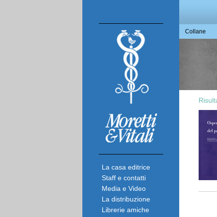
Collane
Risult
La casa editrice
Staff e contatti
Media e Video
La distribuzione
Librerie amiche