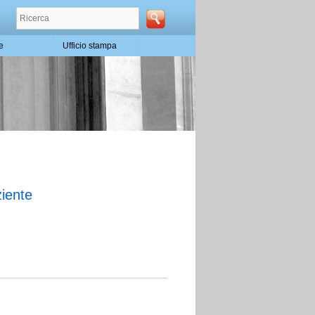
te
Ufficio stampa
ziente