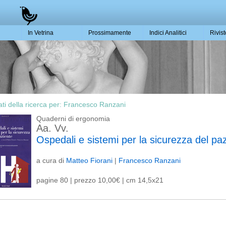
In Vetrina
Prossimamente
Indici Analitici
Rivis
ati della ricerca per:
Francesco Ranzani
Quaderni di ergonomia
Aa. Vv.
Ospedali e sistemi per la sicurezza del pa
a cura di
Matteo Fiorani
|
Francesco Ranzani
pagine 80 | prezzo 10,00€ | cm 14,5x21