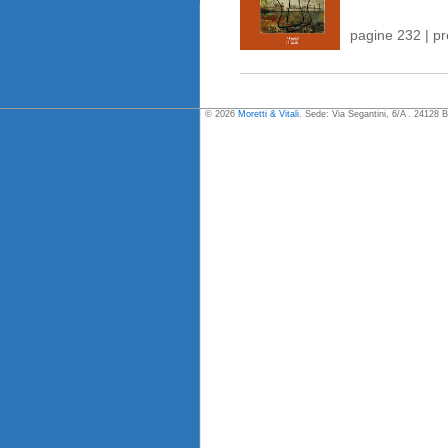
pagine 232 | p
© 2026
Moretti & Vitali
. Sede: Via Segantini, 6/A . 24128