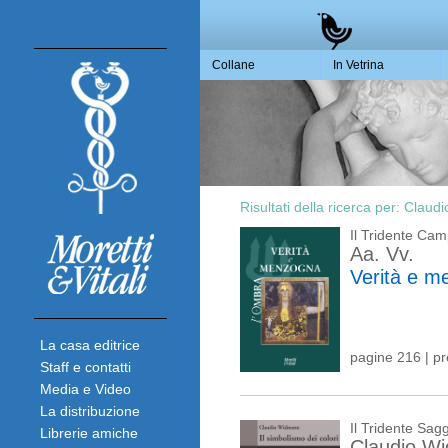
Collane
In Vetrina
Risultati della ricerca per:
Claud
Il Tridente Ca
Aa. Vv.
Verità e 
La casa editrice
pagine 216 | p
Staff e contatti
Media e Video
La distribuzione
Il Tridente Sagg
Librerie amiche
Claudio W