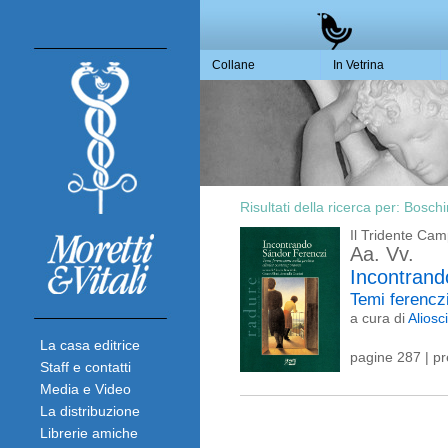
Collane
In Vetrina
Risultati della ricerca per:
Boschir
Il Tridente Ca
Aa. Vv.
Incontrand
Temi ferencz
a cura di
Aliosc
La casa editrice
pagine 287 | p
Staff e contatti
Media e Video
La distribuzione
Librerie amiche