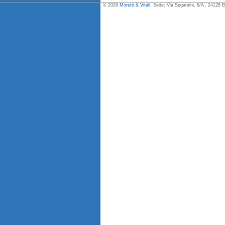
© 2026
Moretti & Vitali
. Sede: Via Segantini, 6/A . 24128