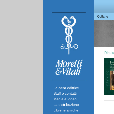
Collane
Risult
La casa editrice
Staff e contatti
Media e Video
La distribuzione
Librerie amiche