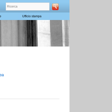
te
Ufficio stampa
nea