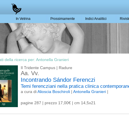
In Vetrina
Prossimamente
Indici Analitici
Rivis
ati della ricerca per:
Antonella Granieri
Il Tridente Campus | Radure
Aa. Vv.
Incontrando Sándor Ferenczi
Temi ferencziani nella pratica clinica contempora
a cura di
Alioscia Boschiroli
|
Antonella Granieri
|
pagine 287 | prezzo 17,00€ | cm 14,5x21