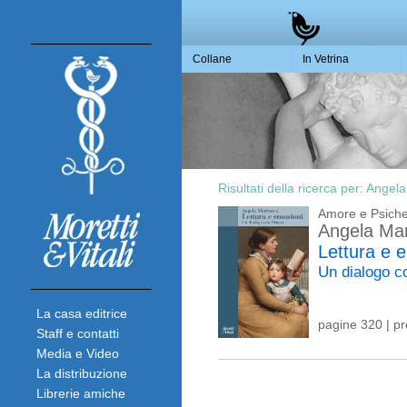
Collane
In Vetrina
Risultati della ricerca per:
Angela
Amore e Psich
Angela Ma
Lettura e 
Un dialogo c
La casa editrice
pagine 320 | p
Staff e contatti
Media e Video
La distribuzione
Librerie amiche