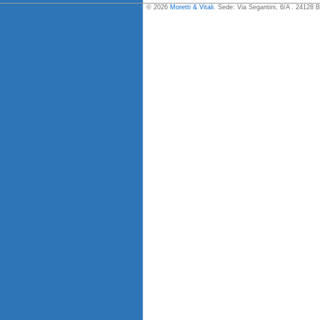
© 2026
Moretti & Vitali
. Sede: Via Segantini, 6/A . 24128