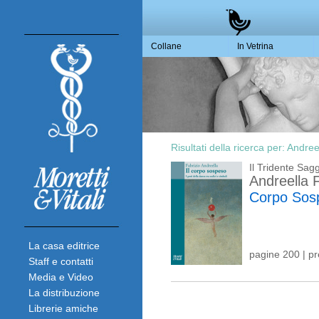
Collane
In Vetrina
Risultati della ricerca per:
Andreel
Il Tridente Sagg
Andreella F
Corpo Sos
La casa editrice
pagine 200 | p
Staff e contatti
Media e Video
La distribuzione
Librerie amiche