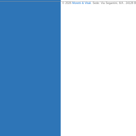
© 2026
Moretti & Vitali
. Sede: Via Segantini, 6/A . 24128