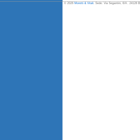
© 2026
Moretti & Vitali
. Sede: Via Segantini, 6/A . 24128