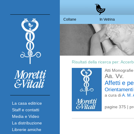
Collane
In Vetrina
Risultati della ricerca per:
Accerb
Atti Monografie
Aa. Vv.
Affetti e p
Orientamenti 
a cura di
A. M.
La casa editrice
pagine 375 | p
Staff e contatti
Media e Video
La distribuzione
Librerie amiche