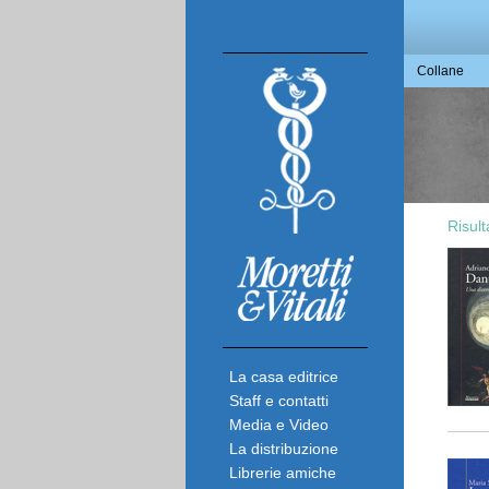
Collane
Risult
La casa editrice
Staff e contatti
Media e Video
La distribuzione
Librerie amiche