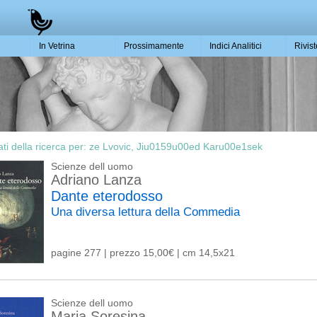
In Vetrina
Prossimamente
Indici Analitici
Rivis
ati della ricerca per:
ze Lvovic, Jiu0159u00ed Karu00e1sek
Scienze dell uomo
Adriano Lanza
Dante eterodosso
Una diversa lettura della Commedia
pagine 277 | prezzo 15,00€ | cm 14,5x21
Scienze dell uomo
Maria Soresina