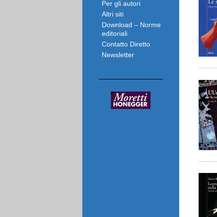
Per gli autori
Altri siti
Download – Norme
editoriali
Contatto Diretto
Newsletter