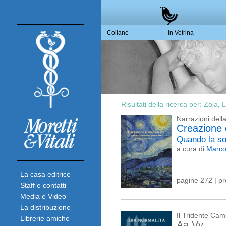
Collane
In Vetrina
Risultati della ricerca per:
Zoja, L
Narrazioni del
Creazione 
Quando la so
a cura di
Marco
La casa editrice
pagine 272 | p
Staff e contatti
Media e Video
La distribuzione
Il Tridente Ca
Librerie amiche
Aa.Vv.