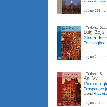
a cura di
Franc
pagine 208 | p
Il Tridente Sagg
Luigi Zoja
Storia dell
Psicologia e 
pagine 244 | p
Il Tridente Sagg
Aa. Vv.
L'incubo gl
Prospettive 
a cura di
Luigi 
pagine 221 | p