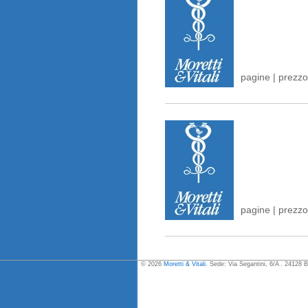
pagine | prezzo
pagine | prezzo
© 2026
Moretti & Vitali
. Sede: Via Segantini, 6/A . 24128