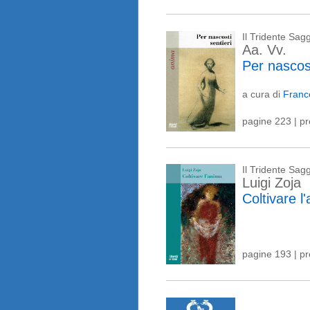
Il Tridente Sag
Aa. Vv.
Per nascost
a cura di
Franc
pagine 223 | p
Il Tridente Sagg
Luigi Zoja
Coltivare l
pagine 193 | p