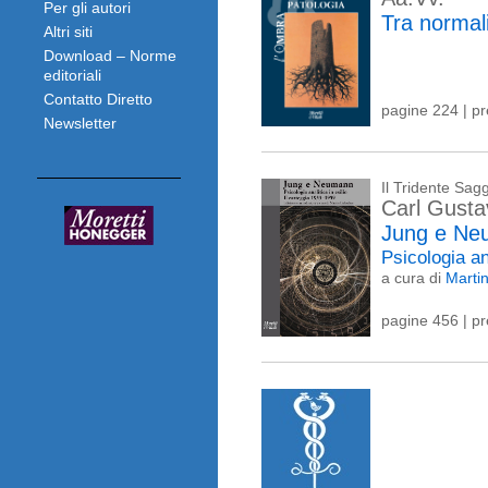
Per gli autori
Tra normali
Altri siti
Download – Norme
editoriali
Contatto Diretto
pagine 224 | p
Newsletter
Il Tridente Sagg
Carl Gust
Jung e Ne
Psicologia an
a cura di
Marti
pagine 456 | p