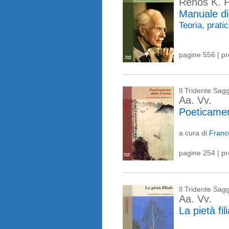
Renos K. 
Manuale di
Teoria, prati
pagine 556 | p
Il Tridente Sag
Aa. Vv.
Poeticamen
a cura di
Franc
pagine 254 | p
Il Tridente Sag
Aa. Vv.
La pietà fil