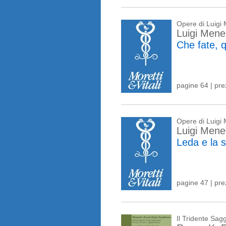
Opere di Luigi
Luigi Mene
Che fate, 
pagine 64 | pr
Opere di Luigi
Luigi Mene
Leda e la 
pagine 47 | pr
Il Tridente Sagg