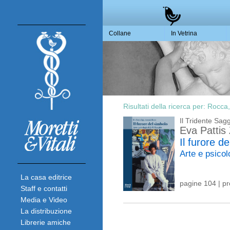
Collane
In Vetrina
Risultati della ricerca per:
Rocca,
Il Tridente Sagg
Eva Pattis
Il furore d
Arte e psicol
La casa editrice
pagine 104 | p
Staff e contatti
Media e Video
La distribuzione
Librerie amiche