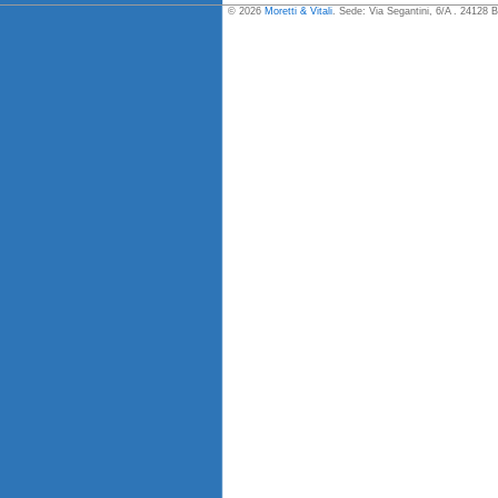
© 2026
Moretti & Vitali
. Sede: Via Segantini, 6/A . 24128