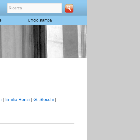
te
Ufficio stampa
ni
|
Emilio Renzi
|
G. Stocchi
|