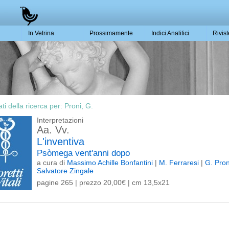
In Vetrina
Prossimamente
Indici Analitici
Rivis
ati della ricerca per:
Proni, G.
Interpretazioni
Aa. Vv.
L'inventiva
Psòmega vent'anni dopo
a cura di
Massimo Achille Bonfantini
|
M. Ferraresi
|
G. Pro
Salvatore Zingale
pagine 265 | prezzo 20,00€ | cm 13,5x21