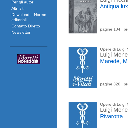
Per gli autori
Antiqua lux
Altri siti
Download – Norme
editoriali
Contatto Diretto
pagine 104 | p
Newsletter
Opere di Luigi
Luigi Mene
Maredè, Ma
pagine 320 | p
Opere di Luigi
Luigi Mene
Rivarotta