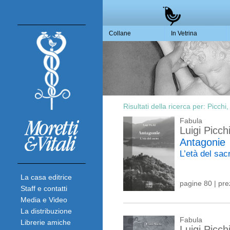
Collane
In Vetrina
Risultati della ricerca per:
Picchi,
Fabula
Luigi Picch
Antagonie
L’età del sa
La casa editrice
pagine 80 | pr
Staff e contatti
Media e Video
La distribuzione
Fabula
Librerie amiche
Luigi Picch