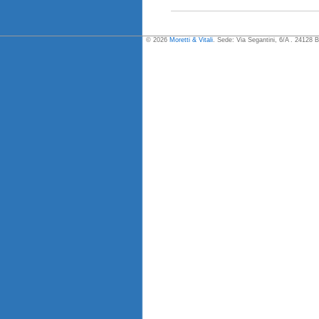
© 2026
Moretti & Vitali
. Sede: Via Segantini, 6/A . 24128