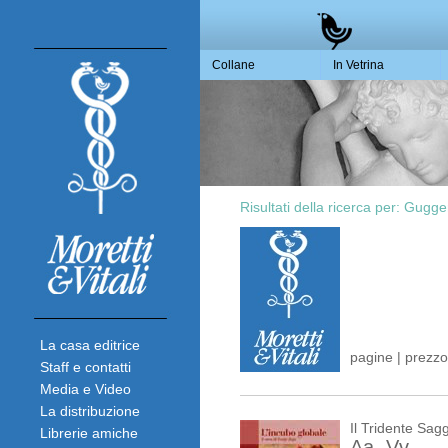
Collane
In Vetrina
Risultati della ricerca per:
Guggen
La casa editrice
pagine | prezzo
Staff e contatti
Media e Video
La distribuzione
Il Tridente Sagg
Librerie amiche
Aa. Vv.