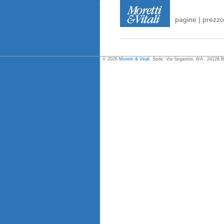
pagine | prezzo
© 2026
Moretti & Vitali
. Sede: Via Segantini, 6/A . 24128