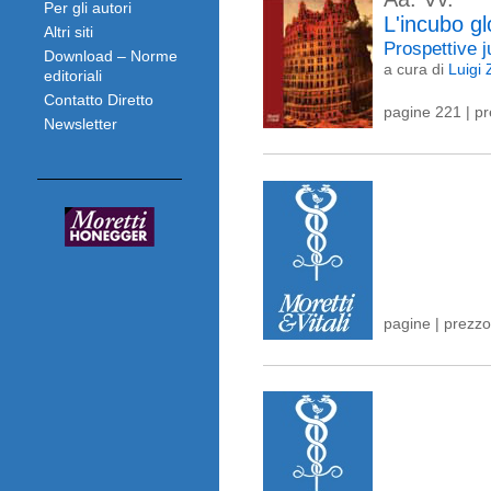
Per gli autori
L'incubo gl
Altri siti
Prospettive 
Download – Norme
a cura di
Luigi 
editoriali
Contatto Diretto
pagine 221 | p
Newsletter
pagine | prezzo