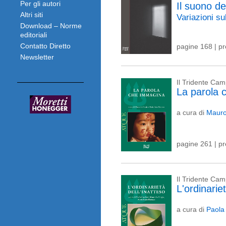
Per gli autori
Il suono de
Altri siti
Variazioni su
Download – Norme
editoriali
Contatto Diretto
pagine 168 | p
Newsletter
Il Tridente Ca
La parola 
a cura di
Mauro
pagine 261 | p
Il Tridente Ca
L'ordinariet
a cura di
Paola