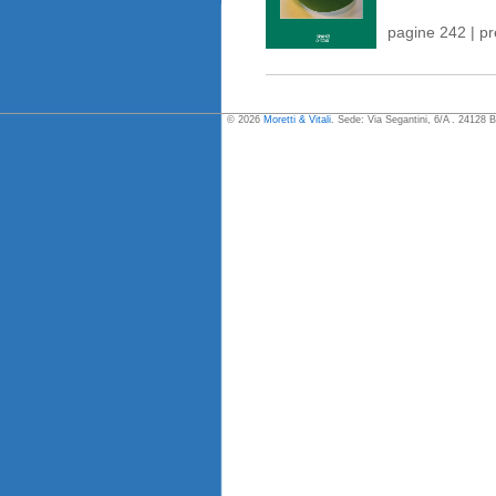
pagine 242 | p
© 2026
Moretti & Vitali
. Sede: Via Segantini, 6/A . 24128