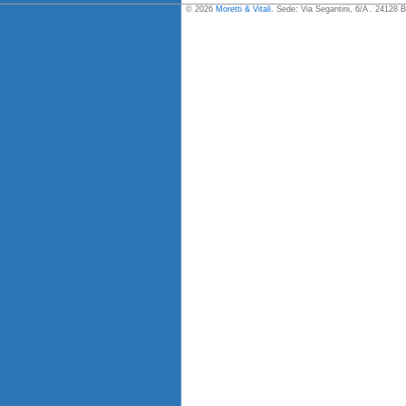
© 2026
Moretti & Vitali
. Sede: Via Segantini, 6/A . 24128