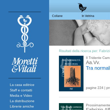
Collane
In Vetrina
Risultati della ricerca per:
Fabrizi
Il Tridente Ca
Aa.Vv.
Tra normali
La casa editrice
pagine 224 | p
Staff e contatti
Media e Video
La distribuzione
Prossimament
Librerie amiche
Fabrizio Al