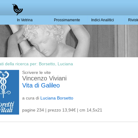
In Vetrina
Prossimamente
Indici Analitici
Rivis
ati della ricerca per:
Borsetto, Luciana
Scrivere le vite
Vincenzo Viviani
Vita di Galileo
a cura di
Luciana Borsetto
pagine 234 | prezzo 13,94€ | cm 14,5x21