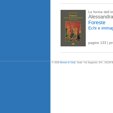
Le forme dell 
Alessandra
Foreste
Echi e immagi
pagine 133 | p
© 2026
Moretti & Vitali
. Sede: Via Segantini, 6/A . 24128