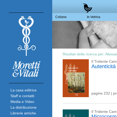
Collane
In Vetrina
Risultati della ricerca per:
Alessa
Il Tridente Ca
Autenticità
La casa editrice
pagine 232 | p
Staff e contatti
Media e Video
La distribuzione
Il Tridente Ca
Librerie amiche
Microcosm